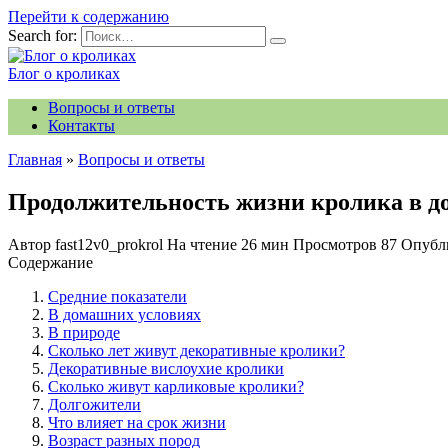
Перейти к содержанию
Search for:
Блог о кроликах
Вопросы и ответы
Контакты
Главная
»
Вопросы и ответы
Продолжительность жизни кролика в д
Автор
fast12v0_prokrol
На чтение
26 мин
Просмотров
87
Опубл
Содержание
Средние показатели
В домашних условиях
В природе
Сколько лет живут декоративные кролики?
Декоративные вислоухие кролики
Сколько живут карликовые кролики?
Долгожители
Что влияет на срок жизни
Возраст разных пород