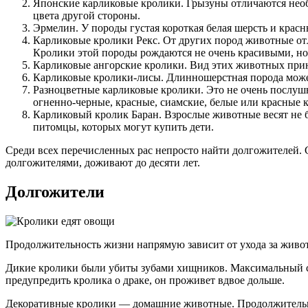
Японские карликовые кролики. Грызуны отличаются необы
цвета другой стороны.
Эрмелин. У породы густая короткая белая шерсть и красн
Карликовые кролики Рекс. От других пород животные от
Кролики этой породы рождаются не очень красивыми, но
Карликовые ангорские кролики. Вид этих животных прино
Карликовые кролики-лисы. Длинношерстная порода может
Разноцветные карликовые кролики. Это не очень послушн
огненно-черные, красные, сиамские, белые или красные к
Карликовый кролик Баран. Взрослые животные весят не 
питомцы, которых могут купить дети.
Среди всех перечисленных рас непросто найти долгожителей. 
долгожителями, доживают до десяти лет.
Долгожители
Продолжительность жизни напрямую зависит от ухода за живо
Дикие кролики были убиты зубами хищников. Максимальный ср
предупредить кролика о драке, он проживет вдвое дольше.
Декоративные кролики — домашние животные. Продолжительно