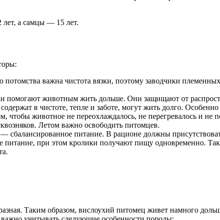
лет, а самцы — 15 лет.
торы:
 потомства важна чистота вязки, поэтому заводчики племенных 
ки помогают животным жить дольше. Они защищают от распрост
содержат в чистоте, тепле и заботе, могут жить долго. Особенн
том, чтобы животное не переохлаждалось, не перегревалось и не
сквозняков. Летом важно освободить питомцев.
 — сбалансированное питание. В рационе должны присутствова
е питание, при этом кролики получают пищу одновременно. Так
та.
разная. Таким образом, вислоухий питомец живет намного дольш
, важно учитывать следующие особенности породы: