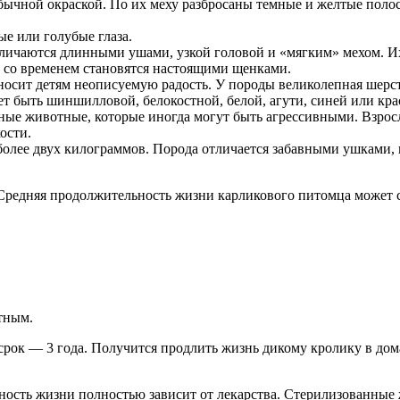
чной окраской. По их меху разбросаны темные и желтые полосы
ые или голубые глаза.
личаются длинными ушами, узкой головой и «мягким» мехом. Их
 со временем становятся настоящими щенками.
сит детям неописуемую радость. У породы великолепная шерсть
 быть шиншилловой, белокостной, белой, агути, синей или кра
ые животные, которые иногда могут быть агрессивными. Взрослы
ости.
более двух килограммов. Порода отличается забавными ушками, 
Средняя продолжительность жизни карликового питомца может со
тным.
ок — 3 года. Получится продлить жизнь дикому кролику в дома
сть жизни полностью зависит от лекарства. Стерилизованные 