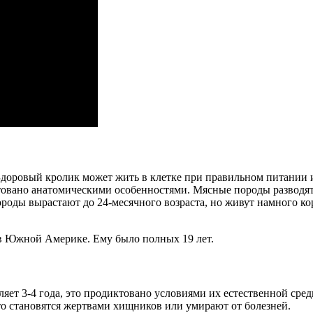
Здоровый кролик может жить в клетке при правильном питании 
диктовано анатомическими особенностями. Мясные породы разводя
породы вырастают до 24-месячного возраста, но живут намного 
в Южной Америке. Ему было полных 19 лет.
ет 3-4 года, это продиктовано условиями их естественной сред
то становятся жертвами хищников или умирают от болезней.