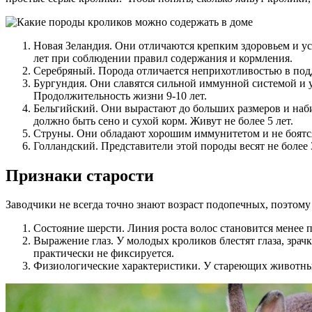
Новая Зеландия. Они отличаются крепким здоровьем и у
лет при соблюдении правил содержания и кормления.
Серебряный. Порода отличается неприхотливостью в под
Бургундия. Они славятся сильной иммунной системой и у
Продолжительность жизни 9-10 лет.
Бельгийский. Они вырастают до больших размеров и наб
должно быть сено и сухой корм. Живут не более 5 лет.
Струны. Они обладают хорошим иммунитетом и не боятся м
Голландский. Представители этой породы весят не более 
Признаки старости
Заводчики не всегда точно знают возраст подопечных, поэтом
Состояние шерсти. Линия роста волос становится менее п
Выражение глаз. У молодых кроликов блестят глаза, зрач
практически не фиксируется.
Физиологические характеристики. У стареющих животных 