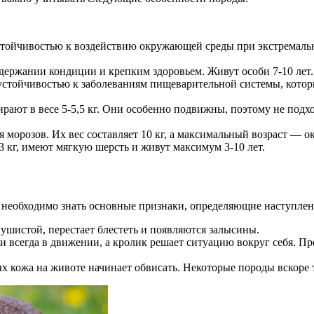
стойчивостью к воздействию окружающей среды при экстремальн
держании кондиции и крепким здоровьем. Живут особи 7-10 лет.
стойчивостью к заболеваниям пищеварительной системы, которы
ирают в весе 5-5,5 кг. Они особенно подвижны, поэтому не под
орозов. Их вес составляет 10 кг, а максимальный возраст — око
3 кг, имеют мягкую шерсть и живут максимум 3-10 лет.
у необходимо знать основные признаки, определяющие наступлен
ушистой, перестает блестеть и появляются залысины.
ки всегда в движении, а кролик решает ситуацию вокруг себя. П
кожа на животе начинает обвисать. Некоторые породы вскоре т