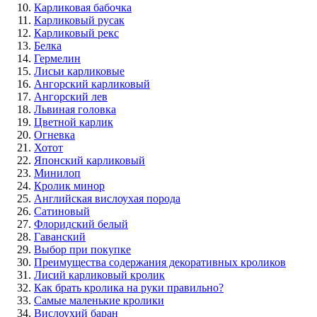
Карликовая бабочка
Карликовый русак
Карликовый рекс
Белка
Гермелин
Лисьи карликовые
Ангорский карликовый
Ангорский лев
Львиная головка
Цветной карлик
Огневка
Хотот
Японский карликовый
Минилоп
Кролик минор
Английская вислоухая порода
Сатиновый
Флоридский белый
Гаванский
Выбор при покупке
Преимущества содержания декоративных кроликов
Лисий карликовый кролик
Как брать кролика на руки правильно?
Самые маленькие кролики
Вислоухий баран