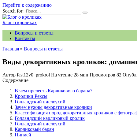
Перейти к содержанию
Search for:
Блог о кроликах
Вопросы и ответы
Контакты
Главная
»
Вопросы и ответы
Виды декоративных кроликов: домашни
Автор
fast12v0_prokrol
На чтение
28 мин
Просмотров
82
Опубл
Содержание
В чем прелесть Карликового барана?
Кролики Рексы
Голландский вислоухий
Зачем нужны декоративные кролики
Классификация пород декоративных кроликов с фотогра
Голландский карликовый кролик
Голландский вислоухий
Карликовый баран
Пигмей