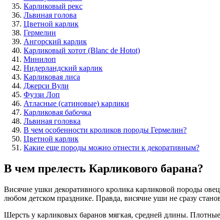
Карликовый рекс
Львиная голова
Цветной карлик
Гермелин
Ангорский карлик
Карликовый хотот (Blanc de Hotot)
Минилоп
Нидерландский карлик
Карликовая лиса
Джерси Вули
Фуззи Лоп
Атласные (сатиновые) карлики
Карликовая бабочка
Львиная головка
В чем особенности кроликов породы Гермелин?
Цветной карлик
Какие еще породы можно отнести к декоративным?
В чем прелесть Карликового барана?
Висячие ушки декоративного кролика карликовой породы овец
любом детском празднике. Правда, висячие уши не сразу стано
Шерсть у карликовых баранов мягкая, средней длины. Плотные 