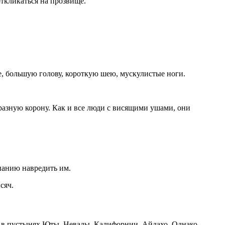
ткликаться на прозвище.
, большую голову, короткую шею, мускулистые ноги.
разную корону. Как и все люди с висящими ушами, они
знанию навредить им.
сяч.
я в пустынях Юты, Невады, Калифорнии, Айдахо. Однако