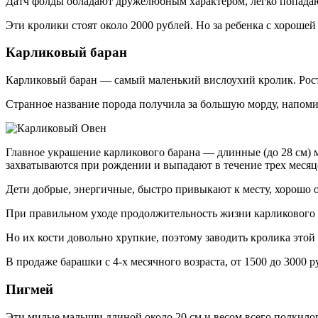
Датч фолды обладают дружелюбным характером, легко попадают
Эти кролики стоят около 2000 рублей. Но за ребенка с хороше
Карликовый баран
Карликовый баран — самый маленький вислоухий кролик. Рост 
Странное название порода получила за большую морду, напом
Главное украшение карликового барана — длинные (до 28 см) 
захватываются при рождении и выпадают в течение трех месяц
Дети добрые, энергичные, быстро привыкают к месту, хорошо 
При правильном уходе продолжительность жизни карликового ба
Но их кости довольно хрупкие, поэтому заводить кролика этой
В продаже барашки с 4-х месячного возраста, от 1500 до 3000 
Пигмей
Эти милые малыши длиной около 20 см и весом всего полкило