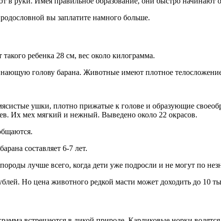
 в руки. Имея правильное образование, они быстро начинают о
й родословной вы заплатите намного больше.
такого ребенка 28 см, вес около килограмма.
инающую голову барана. Животные имеют плотное телосложение
мясистые ушки, плотно прижатые к голове и образующие своеоб
ев. Их мех мягкий и нежный. Выведено около 22 окрасов.
общаются.
рана составляет 6-7 лет.
 породы лучше всего, когда дети уже подросли и не могут по не
рублей. Но цена животного редкой масти может доходить до 10 ты
грамма встречаются в дикой природе. Карликовые норки водятс